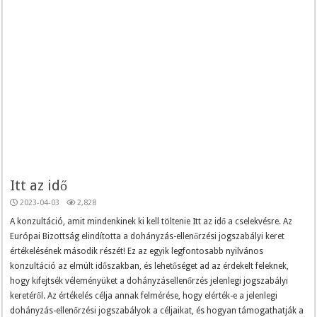
Itt az idő
2023-04-03
2,828
A konzultáció, amit mindenkinek ki kell töltenie Itt az idő a cselekvésre. Az
Európai Bizottság elindította a dohányzás-ellenőrzési jogszabályi keret
értékelésének második részét! Ez az egyik legfontosabb nyilvános
konzultáció az elmúlt időszakban, és lehetőséget ad az érdekelt feleknek,
hogy kifejtsék véleményüket a dohányzásellenőrzés jelenlegi jogszabályi
keretéről. Az értékelés célja annak felmérése, hogy elérték-e a jelenlegi
dohányzás-ellenőrzési jogszabályok a céljaikat, és hogyan támogathatják a