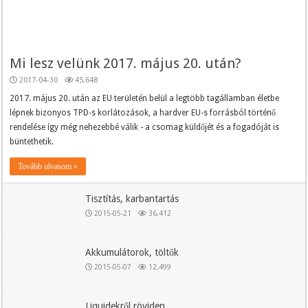
Mi lesz velünk 2017. május 20. után?
2017-04-30
45,648
2017. május 20. után az EU területén belül a legtöbb tagállamban életbe
lépnek bizonyos TPD-s korlátozások, a hardver EU-s forrásból történő
rendelése így még nehezebbé válik - a csomag küldőjét és a fogadóját is
büntethetik.
Tovább olvasom »
Tisztítás, karbantartás
2015-05-21
36,412
Akkumulátorok, töltők
2015-05-07
12,499
Liquidekről röviden