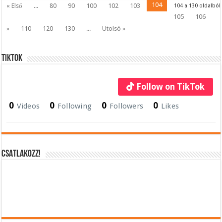
104
« Első
...
80
90
100
102
103
104 a 130 oldalból
105
106
»
110
120
130
...
Utolsó »
Tiktok
Follow on TikTok
0
0
0
0
Videos
Following
Followers
Likes
CSATLAKOZZ!