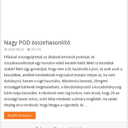
Nagy POD összehasonlító
2018-08-22
28,714
Fifikával összegyűjtöttük az általunk birtokolt podokat, és
összehasonlítottuk egy monstre videó keretén belül. Miért is teszteltük
ezeket? Mert úgy gondoljuk, hogy nem a DL kazánoké a jövő, és ezek azok a
készülékek, amikkel mindenkinek meg tudod mutatni milyen az, ha nem
dohányzol, hanem e-cigit használsz. Nikotinsós levessel, 20mg/ml
erősséggel bárkinek megmutatható, a láncdohányostól a kocadohányosig
bárki tudja használni. A nikotinsó nem rúg torkon, nem érzed, hogy 20-as
erősségű levest szívsz, ezért lehet mindenki számára megfelelő. Ha valaki
tényleg arra törekszik, hogy letegye a cigarettát, és …
Tovább olvasom »