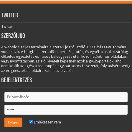
Twitter
Twitter
Szerzői jog
A weboldal teljes tartalmára a szerzői jogról szóló 1999. évi LXXVI. törvény
vonatkozik. A blogban szereplő ismertetők, fotók, és egyéb írások kizárólag
előzetes egyeztetés és írásos beleegyezés után közölhetőek más oldalakon,
vagy nyomtatásban. Ez alól kivételt képeznek azok a gyűjtőportálok, ahol
nem közlik az egész írást, csupán egy pár soros felvezetőt, folytatásért pedig
az ecigitesztek.hu oldalra kattint az olvasó.
Bejelentkezés
Emlékezzen rám