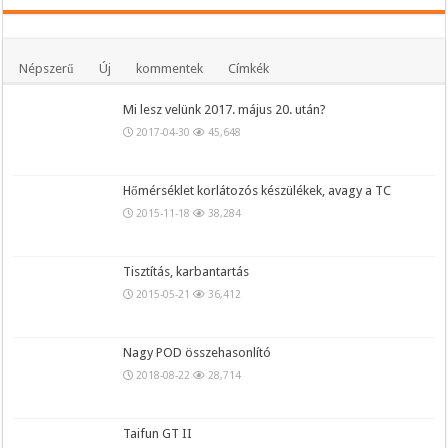
Népszerű
Új
kommentek
Címkék
Mi lesz velünk 2017. május 20. után?
2017-04-30
45,648
Hőmérséklet korlátozós készülékek, avagy a TC
2015-11-18
38,284
Tisztítás, karbantartás
2015-05-21
36,412
Nagy POD összehasonlító
2018-08-22
28,714
Taifun GT II