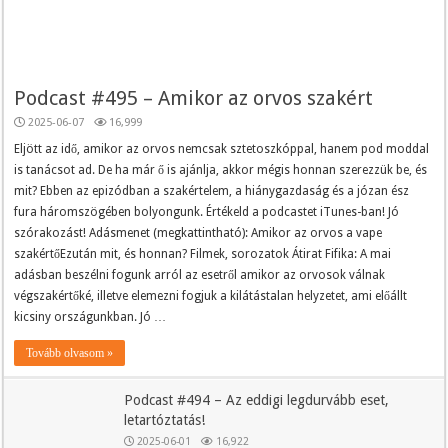
Podcast #495 – Amikor az orvos szakért
2025-06-07
16,999
Eljött az idő, amikor az orvos nemcsak sztetoszkóppal, hanem pod moddal
is tanácsot ad. De ha már ő is ajánlja, akkor mégis honnan szerezzük be, és
mit? Ebben az epizódban a szakértelem, a hiánygazdaság és a józan ész
fura háromszögében bolyongunk. Értékeld a podcastet iTunes-ban! Jó
szórakozást! Adásmenet (megkattintható): Amikor az orvos a vape
szakértőEzután mit, és honnan? Filmek, sorozatok Átirat Fifika: A mai
adásban beszélni fogunk arról az esetről amikor az orvosok válnak
végszakértőké, illetve elemezni fogjuk a kilátástalan helyzetet, ami előállt
kicsiny országunkban. Jó …
Tovább olvasom »
Podcast #494 – Az eddigi legdurvább eset,
letartóztatás!
2025-06-01
16,922