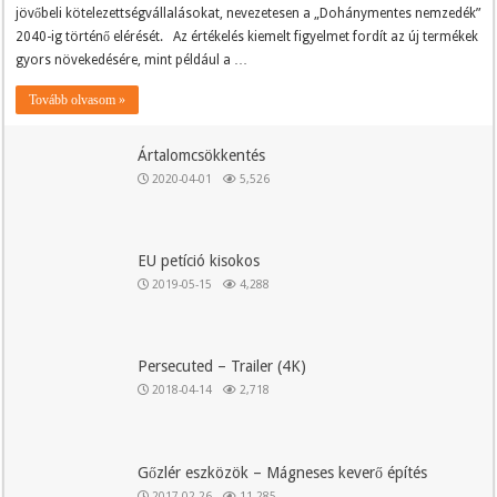
jövőbeli kötelezettségvállalásokat, nevezetesen a „Dohánymentes nemzedék”
2040-ig történő elérését. Az értékelés kiemelt figyelmet fordít az új termékek
gyors növekedésére, mint például a …
Tovább olvasom »
Ártalomcsökkentés
2020-04-01
5,526
EU petíció kisokos
2019-05-15
4,288
Persecuted – Trailer (4K)
2018-04-14
2,718
Gőzlér eszközök – Mágneses keverő építés
2017-02-26
11,285