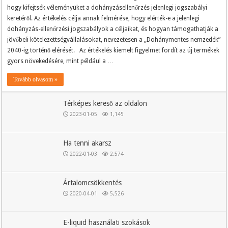
hogy kifejtsék véleményüket a dohányzásellenőrzés jelenlegi jogszabályi
keretéről. Az értékelés célja annak felmérése, hogy elérték-e a jelenlegi
dohányzás-ellenőrzési jogszabályok a céljaikat, és hogyan támogathatják a
jövőbeli kötelezettségvállalásokat, nevezetesen a „Dohánymentes nemzedék”
2040-ig történő elérését. Az értékelés kiemelt figyelmet fordít az új termékek
gyors növekedésére, mint például a …
Tovább olvasom »
Térképes kereső az oldalon
2023-01-05
1,145
Ha tenni akarsz
2022-01-03
2,574
Ártalomcsökkentés
2020-04-01
5,526
E-liquid használati szokások