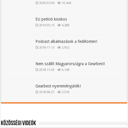
2020-03-06
10,444
EU petíció kisokos
2019-05-15
4,288
Podcast alkalmazások a fedélzeten!
2018-11-13
2,952
Nem szállít Magyarországra a Gearbest!
2018-11-05
9,169
Gearbest nyereményjáték!
2018-08-27
3,536
Közösségi videók