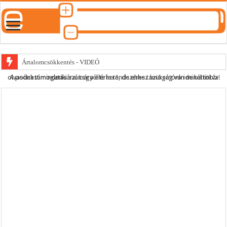
Ártalomcsökkentés - VIDEÓ
A podcast mindenki számára elérhető, de ehhez szükség van minél több olvasónk támogatására.
Legyél te is rendszeres támogatónk ide kattintva!
E-cigi használati szokások 2.0
Android Podcast alkalmazás letöltése
Párásító podcast lejátszási lista
Podcast #495 – Amikor az orvos szakért