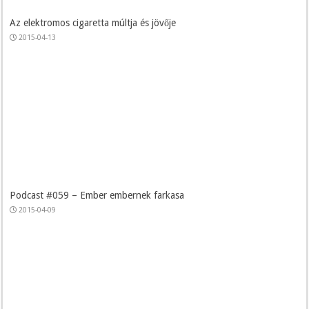
Az elektromos cigaretta múltja és jövője
2015-04-13
Podcast #059 – Ember embernek farkasa
2015-04-09