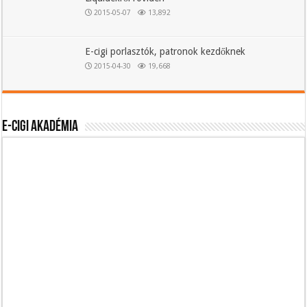
2015-05-07
13,892
E-cigi porlasztók, patronok kezdőknek
2015-04-30
19,668
E-cigi akadémia