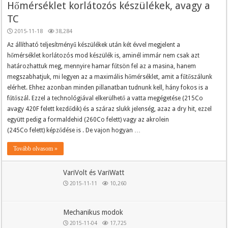
Hőmérséklet korlátozós készülékek, avagy a
TC
2015-11-18
38,284
Az állítható teljesítményű készülékek után két évvel megjelent a
hőmérséklet korlátozós mod készülék is, aminél immár nem csak azt
határozhattuk meg, mennyire hamar fűtsön fel az a masina, hanem
megszabhatjuk, mi legyen az a maximális hőmérséklet, amit a fűtőszálunk
elérhet. Ehhez azonban minden pillanatban tudnunk kell, hány fokos is a
fűtőszál. Ezzel a technológiával elkerülhető a vatta megégetése (215Co
avagy 420F felett kezdődik) és a száraz slukk jelenség, azaz a dry hit, ezzel
együtt pedig a formaldehid (260Co felett) vagy az akrolein
(245Co felett) képződése is . De vajon hogyan …
Tovább olvasom »
VariVolt és VariWatt
2015-11-11
10,260
Mechanikus modok
2015-11-04
17,725