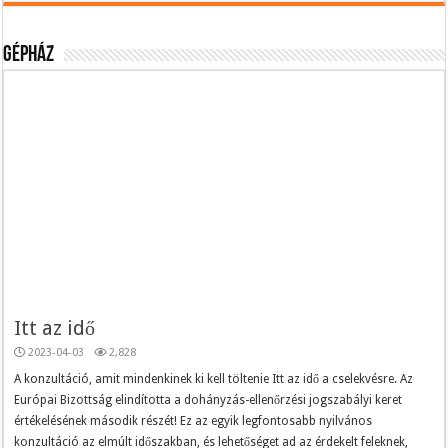
Gépház
Itt az idő
2023-04-03
2,828
A konzultáció, amit mindenkinek ki kell töltenie Itt az idő a cselekvésre. Az
Európai Bizottság elindította a dohányzás-ellenőrzési jogszabályi keret
értékelésének második részét! Ez az egyik legfontosabb nyilvános
konzultáció az elmúlt időszakban, és lehetőséget ad az érdekelt feleknek,