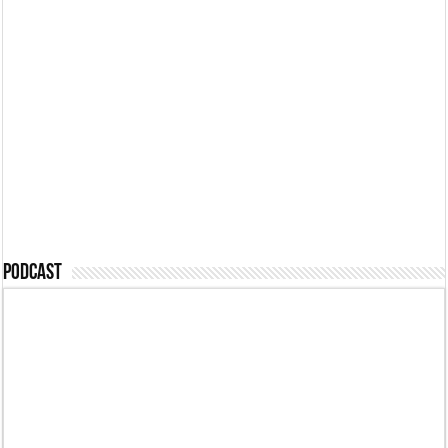
Podcast #494 – Az
eddigi legdurvább
Podcast #489 –
eset, letartóztatás!
Pénzért feljelentve
Podcast #488 –
Podcast #487 – Mi
Passzív félelem
megmondtuk
Podcast