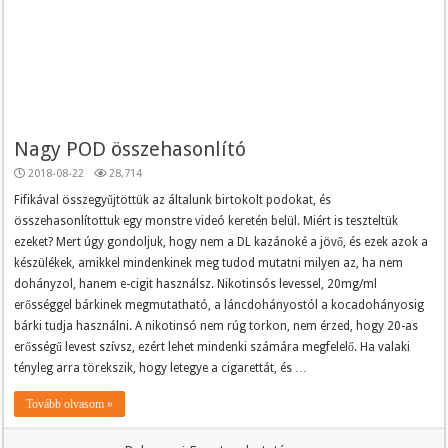
Nagy POD összehasonlító
2018-08-22
28,714
Fifikával összegyűjtöttük az általunk birtokolt podokat, és
összehasonlítottuk egy monstre videó keretén belül. Miért is teszteltük
ezeket? Mert úgy gondoljuk, hogy nem a DL kazánoké a jövő, és ezek azok a
készülékek, amikkel mindenkinek meg tudod mutatni milyen az, ha nem
dohányzol, hanem e-cigit használsz. Nikotinsós levessel, 20mg/ml
erősséggel bárkinek megmutatható, a láncdohányostól a kocadohányosig
bárki tudja használni. A nikotinsó nem rúg torkon, nem érzed, hogy 20-as
erősségű levest szívsz, ezért lehet mindenki számára megfelelő. Ha valaki
tényleg arra törekszik, hogy letegye a cigarettát, és …
Tovább olvasom »