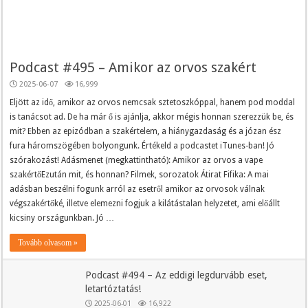
Podcast #495 – Amikor az orvos szakért
2025-06-07
16,999
Eljött az idő, amikor az orvos nemcsak sztetoszkóppal, hanem pod moddal
is tanácsot ad. De ha már ő is ajánlja, akkor mégis honnan szerezzük be, és
mit? Ebben az epizódban a szakértelem, a hiánygazdaság és a józan ész
fura háromszögében bolyongunk. Értékeld a podcastet iTunes-ban! Jó
szórakozást! Adásmenet (megkattintható): Amikor az orvos a vape
szakértőEzután mit, és honnan? Filmek, sorozatok Átirat Fifika: A mai
adásban beszélni fogunk arról az esetről amikor az orvosok válnak
végszakértőké, illetve elemezni fogjuk a kilátástalan helyzetet, ami előállt
kicsiny országunkban. Jó …
Tovább olvasom »
Podcast #494 – Az eddigi legdurvább eset,
letartóztatás!
2025-06-01
16,922