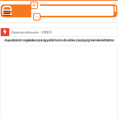
Ártalomcsökkentés - VIDEÓ
A podcast mindenki számára elérhető, de ehhez szükség van minél több olvasónk támogatására.
Legyél te is rendszeres támogatónk ide kattintva!
E-cigi használati szokások 2.0
Android Podcast alkalmazás letöltése
Párásító podcast lejátszási lista
Podcast #495 – Amikor az orvos szakért