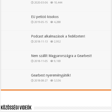
2020-03-06
10,444
EU petíció kisokos
2019-05-15
4,288
Podcast alkalmazások a fedélzeten!
2018-11-13
2,952
Nem szállít Magyarországra a Gearbest!
2018-11-05
9,169
Gearbest nyereményjáték!
2018-08-27
3,536
Közösségi videók