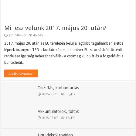
Mi lesz velünk 2017. május 20. után?
2017-04-30
45,648
2017. május 20. után az EU területén belül a legtöbb tagállamban életbe
lépnek bizonyos TPD-s korlátozások, a hardver EU-s forrásból történő
rendelése így még nehezebbé válik - a csomag küldőjét és a fogadóját is
büntethetik.
Tovább olvasom »
Tisztítás, karbantartás
2015-05-21
36,412
Akkumulátorok, töltők
2015-05-07
12,499
Liquidekről röviden