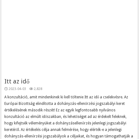
Itt az idő
2023-04-03
2,828
A konzultáció, amit mindenkinek ki kell töltenie Itt az idő a cselekvésre. Az
Európai Bizottság elindította a dohányzás-ellenőrzési jogszabályi keret
értékelésének második részét! Ez az egyik legfontosabb nyilvános
konzultáció az elmúlt időszakban, és lehetőséget ad az érdekelt feleknek,
hogy kifejtsék véleményüket a dohányzásellenőrzés jelenlegi jogszabályi
keretéről. Az értékelés célja annak felmérése, hogy elérték-e a jelenlegi
dohányzás-ellenőrzési jogszabályok a céljaikat, és hogyan támogathatják a