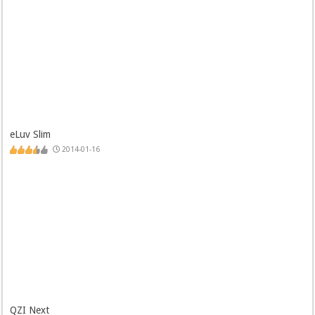
eLuv Slim
2014-01-16
QZI Next