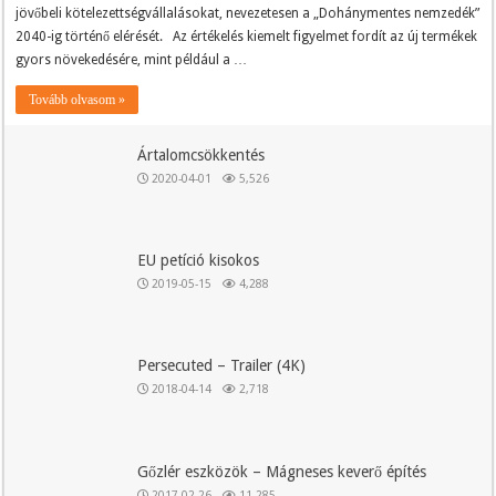
jövőbeli kötelezettségvállalásokat, nevezetesen a „Dohánymentes nemzedék”
2040-ig történő elérését. Az értékelés kiemelt figyelmet fordít az új termékek
gyors növekedésére, mint például a …
Tovább olvasom »
Ártalomcsökkentés
2020-04-01
5,526
EU petíció kisokos
2019-05-15
4,288
Persecuted – Trailer (4K)
2018-04-14
2,718
Gőzlér eszközök – Mágneses keverő építés
2017-02-26
11,285