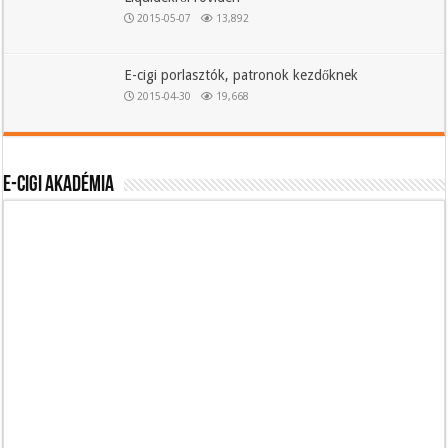
2015-05-07
13,892
E-cigi porlasztók, patronok kezdőknek
2015-04-30
19,668
E-cigi akadémia