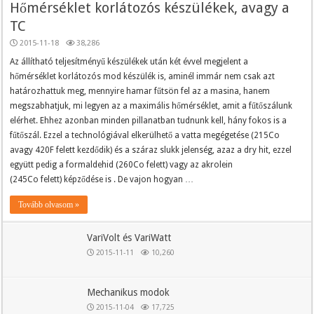
Hőmérséklet korlátozós készülékek, avagy a
TC
2015-11-18
38,286
Az állítható teljesítményű készülékek után két évvel megjelent a
hőmérséklet korlátozós mod készülék is, aminél immár nem csak azt
határozhattuk meg, mennyire hamar fűtsön fel az a masina, hanem
megszabhatjuk, mi legyen az a maximális hőmérséklet, amit a fűtőszálunk
elérhet. Ehhez azonban minden pillanatban tudnunk kell, hány fokos is a
fűtőszál. Ezzel a technológiával elkerülhető a vatta megégetése (215Co
avagy 420F felett kezdődik) és a száraz slukk jelenség, azaz a dry hit, ezzel
együtt pedig a formaldehid (260Co felett) vagy az akrolein
(245Co felett) képződése is . De vajon hogyan …
Tovább olvasom »
VariVolt és VariWatt
2015-11-11
10,260
Mechanikus modok
2015-11-04
17,725