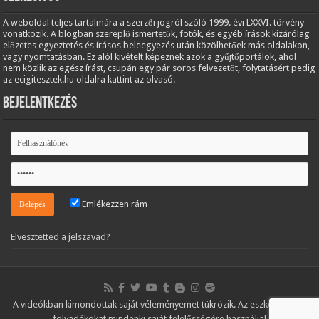
A weboldal teljes tartalmára a szerzői jogról szóló 1999. évi LXXVI. törvény
vonatkozik. A blogban szereplő ismertetők, fotók, és egyéb írások kizárólag
előzetes egyeztetés és írásos beleegyezés után közölhetőek más oldalakon,
vagy nyomtatásban. Ez alól kivételt képeznek azok a gyűjtőportálok, ahol
nem közlik az egész írást, csupán egy pár soros felvezetőt, folytatásért pedig
az ecigitesztek.hu oldalra kattint az olvasó.
Bejelentkezés
Emlékezzen rám
Elvesztetted a jelszavad?
A videókban kimondottak saját véleményemet tükrözik. Az eszközöket és
folyadékokat mindenki saját felelősségére használja!