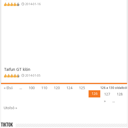
2014-01-16
Taifun GT klón
2014-01-05
« Első
...
100
110
120
124
125
126 a 130 oldalból
126
127
128
»
...
Utolsó »
Tiktok