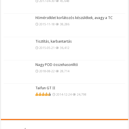
2017-04-30
45,648
Hőmérséklet korlátozós készülékek, avagy a TC
2015-11-18
38,286
Tisztítás, karbantartás
2015-05-21
36,412
Nagy POD összehasonlító
2018-08-22
28,714
Taifun GT II
2014-12-24
24,798