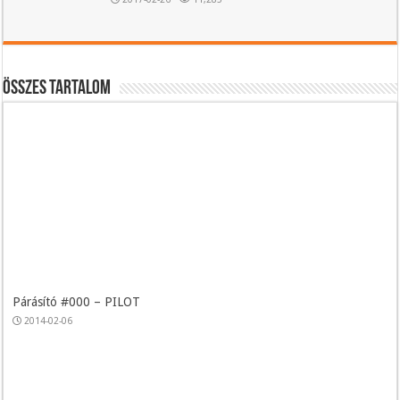
Összes tartalom
Párásító #000 – PILOT
2014-02-06