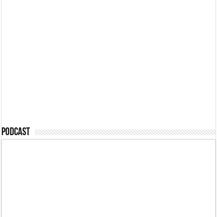
Podcast #494 – Az
eddigi legdurvább
Podcast #489 –
eset, letartóztatás!
Pénzért feljelentve
Podcast #488 –
Podcast #487 – Mi
Passzív félelem
megmondtuk
Podcast