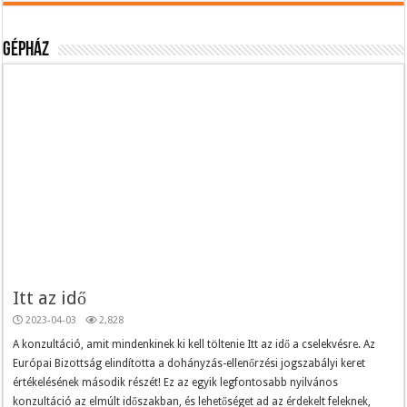
Gépház
Itt az idő
2023-04-03
2,828
A konzultáció, amit mindenkinek ki kell töltenie Itt az idő a cselekvésre. Az
Európai Bizottság elindította a dohányzás-ellenőrzési jogszabályi keret
értékelésének második részét! Ez az egyik legfontosabb nyilvános
konzultáció az elmúlt időszakban, és lehetőséget ad az érdekelt feleknek,