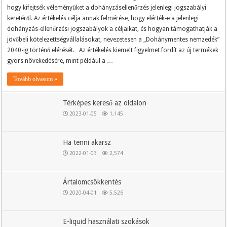
hogy kifejtsék véleményüket a dohányzásellenőrzés jelenlegi jogszabályi
keretéről. Az értékelés célja annak felmérése, hogy elérték-e a jelenlegi
dohányzás-ellenőrzési jogszabályok a céljaikat, és hogyan támogathatják a
jövőbeli kötelezettségvállalásokat, nevezetesen a „Dohánymentes nemzedék”
2040-ig történő elérését. Az értékelés kiemelt figyelmet fordít az új termékek
gyors növekedésére, mint például a …
Tovább olvasom »
Térképes kereső az oldalon
2023-01-05
1,145
Ha tenni akarsz
2022-01-03
2,574
Ártalomcsökkentés
2020-04-01
5,526
E-liquid használati szokások